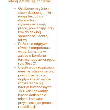
łatwiej jest mu się poruszać.
Osłabione mięśnie i
stawy dźwigają mniej i
mogą bez bólu i
dyskomfortu
wykonywać swoją
pracę, powracając przy
tym do dawnej
sprawności i dobrej
formy.
Dużą rolę odgrywa
również temperatura
wody, która jest w
zakresie komfortu
termicznego zwierzęcia
(ok. 35st C).
Ciepło wody rozgrzewa
mięśnie, stawy i nerwy,
powodując lepszy
dopływ krwi w wyniku
rozszerzania się
naczyń krwionośnych.
To z kolei powoduje
lepsze dotlenienie
mięśni i stawów,
przyspieszając proces
rehabilitacji.