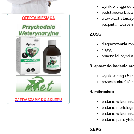
wynik w ciągu od 5
podstawowe badani
OFERTA MIESIĄCA
u zwierząt starsz
pacjenta i wcześn
2.USG
diagnozowanie ro
ciąży,
obecności płynów i
3. aparat do badania m
wynik w ciągu 5 m
pozwala określić 
4. mikroskop
ZAPRASZAMY DO SKLEPU
badanie w kierunk
badanie morfologii
badanie w kierunk
badanie parazytol
5.EKG